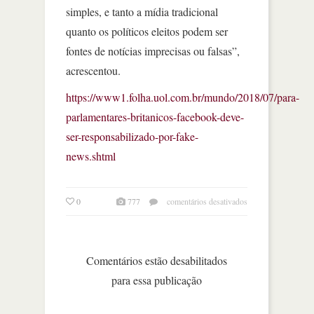
simples, e tanto a mídia tradicional
quanto os políticos eleitos podem ser
fontes de notícias imprecisas ou falsas”,
acrescentou.
https://www1.folha.uol.com.br/mundo/2018/07/para-
parlamentares-britanicos-facebook-deve-
ser-responsabilizado-por-fake-
news.shtml
em
0
777
comentários desativados
para
parlamentares
britânicos,
facebook
Comentários estão desabilitados
deve
para essa publicação
ser
responsabilizado
por