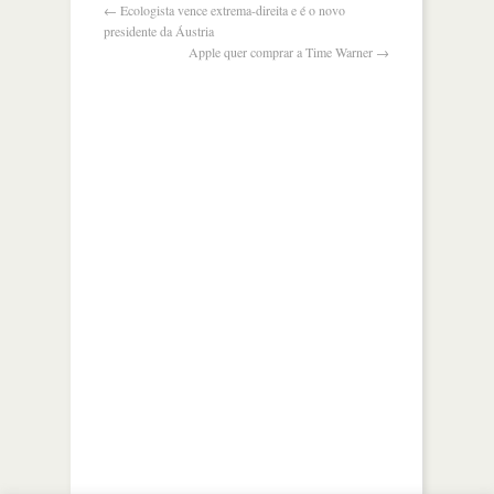
ao
←
Ecologista vence extrema-direita e é o novo
vietnã
presidente da Áustria
Apple quer comprar a Time Warner
→