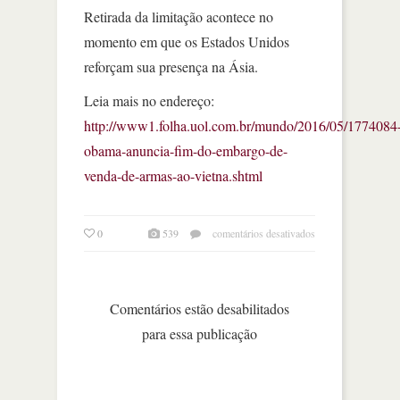
Retirada da limitação acontece no
momento em que os Estados Unidos
reforçam sua presença na Ásia.
Leia mais no endereço:
http://www1.folha.uol.com.br/mundo/2016/05/1774084
obama-anuncia-fim-do-embargo-de-
venda-de-armas-ao-vietna.shtml
em
0
539
comentários desativados
obama
anuncia
fim
do
Comentários estão desabilitados
embargo
para essa publicação
de
venda
de
armas