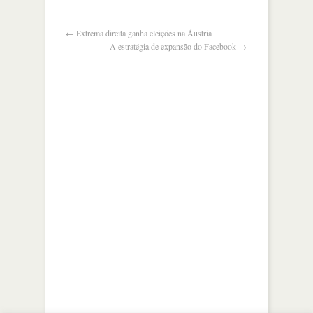
ajudar
no
combate
←
Extrema direita ganha eleições na Áustria
ao
A estratégia de expansão do Facebook
→
ei
na
síria