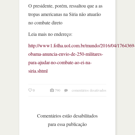
O presidente, porém, ressaltou que a as
tropas americanas na Síria não atuarão
no combate direto
Leia mais no endereço:
http://www1.folha.uol.com.br/mundo/2016/04/1764369
obama-anuncia-envio-de-250-militares-
para-ajudar-no-combate-ao-ei-na-
siria.shtml
em
0
790
comentários desativados
obama
anuncia
envio
de
Comentários estão desabilitados
250
para essa publicação
militares
para