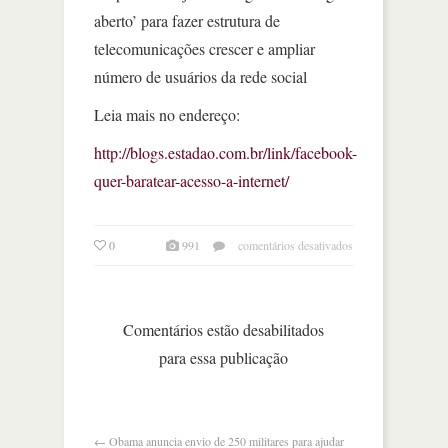
aberto’ para fazer estrutura de
telecomunicações crescer e ampliar
número de usuários da rede social
Leia mais no endereço:
http://blogs.estadao.com.br/link/facebook-
quer-baratear-acesso-a-internet/
em
0
991
comentários desativados
a
estratégia
de
expansão
Comentários estão desabilitados
do
para essa publicação
facebook
←
Obama anuncia envio de 250 militares para ajudar