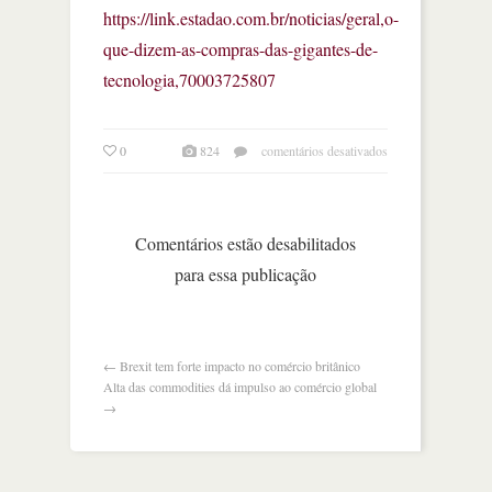
https://link.estadao.com.br/noticias/geral,o-
que-dizem-as-compras-das-gigantes-de-
tecnologia,70003725807
em
0
824
comentários desativados
o
que
dizem
as
Comentários estão desabilitados
compras
para essa publicação
das
gigantes
de
tecnologia
←
Brexit tem forte impacto no comércio britânico
Alta das commodities dá impulso ao comércio global
→