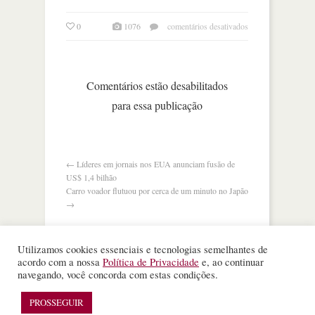
em
0
1076
comentários desativados
novo
status
da
caxemira
Comentários estão desabilitados
acirra
para essa publicação
tensão
entre
índia
e
paquistão
←
Líderes em jornais nos EUA anunciam fusão de
US$ 1,4 bilhão
Carro voador flutuou por cerca de um minuto no Japão
→
Utilizamos cookies essenciais e tecnologias semelhantes de
acordo com a nossa
Política de Privacidade
e, ao continuar
navegando, você concorda com estas condições.
©
Nota Alta ESPM
. Todos os direitos reservados.
WordPress Theme
designed by
Theme Junkie
PROSSEGUIR