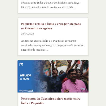
décadas entre Índia e Paquistão, iniciado nesta terça-
feira (6), não dá sinais de arrefecimento. Nesta ...
Paquistão retalia a Índia e crise por atentado
na Caxemira se agrava
25/04/2025
As tensões entre a Índia e o Paquistão escalaram
acentuadamente quando o governo paquistanês anunciou
uma série de medidas ...
Novo status da Caxemira acirra tensão entre
Índia e Paquistão