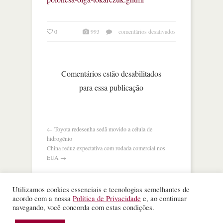
em
0
993
comentários desativados
nobel
de
literatura
premia
Comentários estão desabilitados
austríaco
para essa publicação
peter
handke
e
polonesa
olga
←
Toyota redesenha sedã movido a célula de
tokarczuk
hidrogênio
China reduz expectativa com rodada comercial nos
EUA
→
Utilizamos cookies essenciais e tecnologias semelhantes de
acordo com a nossa
Política de Privacidade
e, ao continuar
navegando, você concorda com estas condições.
©
Nota Alta ESPM
. Todos os direitos reservados.