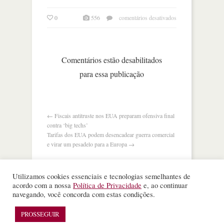
em
0
556
comentários desativados
na
mira
do
mercado,
Comentários estão desabilitados
o
para essa publicação
balanço
da
nvidia
←
Fiscais antitruste nos EUA preparam ofensiva final
contra ‘big techs’
Tarifas dos EUA podem desencadear guerra comercial
e virar um pesadelo para a Europa
→
Utilizamos cookies essenciais e tecnologias semelhantes de
acordo com a nossa
Política de Privacidade
e, ao continuar
navegando, você concorda com estas condições.
©
Nota Alta ESPM
. Todos os direitos reservados.
WordPress Theme
designed by
Theme Junkie
PROSSEGUIR