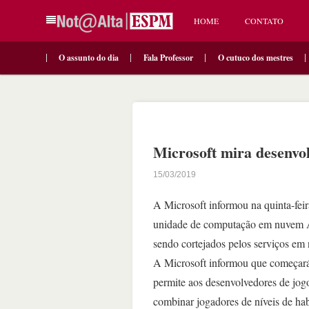
HOME
CONTATO
O assunto do dia
Fala Professor
O cutuco dos mestres
Microsoft mira desenvo
15/03/2019
A Microsoft informou na quinta-fei
unidade de computação em nuvem A
sendo cortejados pelos serviços em
A Microsoft informou que começará
permite aos desenvolvedores de jog
combinar jogadores de níveis de hab