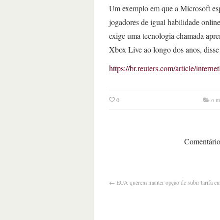
Um exemplo em que a Microsoft espe
jogadores de igual habilidade onlin
exige uma tecnologia chamada apren
Xbox Live ao longo dos anos, disse 
https://br.reuters.com/article/
0
o m
Comentários
←
EUA querem manter opção de subir tarifa e