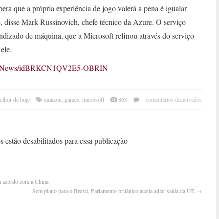
ra que a própria experiência de jogo valerá a pena é igualar
e, disse Mark Russinovich, chefe técnico da Azure. O serviço
dizado de máquina, que a Microsoft refinou através do serviço
ele.
internetNews/idBRKCN1QV2E5-OBRIN
em
elhor de hoje
amazon
,
games
,
microsoft
863
comentários desativados
micro
mira
dese
de
 estão desabilitados para essa publicação
vide
desa
amaz
m acordo com a China
Sem plano para o Brexit, Parlamento britânico aceita adiar saída da UE
→