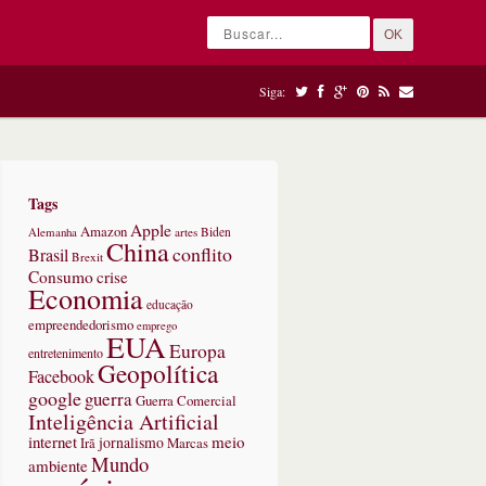
OK
Siga:
Tags
Apple
Amazon
Alemanha
artes
Biden
China
conflito
Brasil
Brexit
Consumo
crise
Economia
educação
empreendedorismo
emprego
EUA
Europa
entretenimento
Geopolítica
Facebook
google
guerra
Guerra Comercial
Inteligência Artificial
internet
meio
jornalismo
Marcas
Irã
Mundo
ambiente