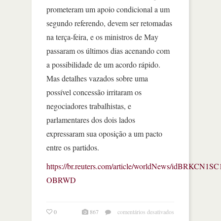
prometeram um apoio condicional a um
segundo referendo, devem ser retomadas
na terça-feira, e os ministros de May
passaram os últimos dias acenando com
a possibilidade de um acordo rápido.
Mas detalhes vazados sobre uma
possível concessão irritaram os
negociadores trabalhistas, e
parlamentares dos dois lados
expressaram sua oposição a um pacto
entre os partidos.
https://br.reuters.com/article/worldNews/idBRKCN1S
OBRWD
em
0
867
comentários desativados
may