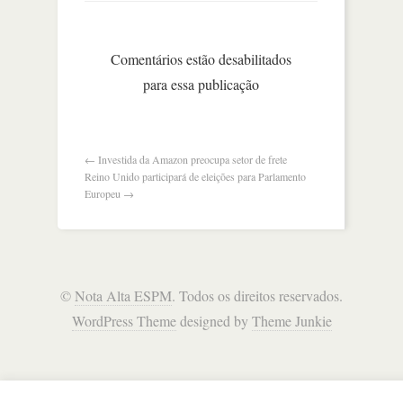
cogita
novo
referendo
Comentários estão desabilitados
do
para essa publicação
brexit
se
conversa
com
trabalhistas
←
Investida da Amazon preocupa setor de frete
fracassar
Reino Unido participará de eleições para Parlamento
Europeu
→
©
Nota Alta ESPM
. Todos os direitos reservados.
WordPress Theme
designed by
Theme Junkie