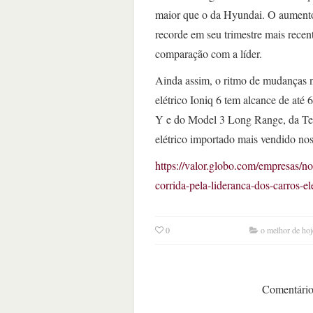
maior que o da Hyundai. O aumento 
recorde em seu trimestre mais rece
comparação com a líder.
Ainda assim, o ritmo de mudanças n
elétrico Ioniq 6 tem alcance de at
Y e do Model 3 Long Range, da Tesla.
elétrico importado mais vendido n
https://valor.globo.com/empresas/no
corrida-pela-lideranca-dos-carros-el
0
o melhor de hoj
Comentários