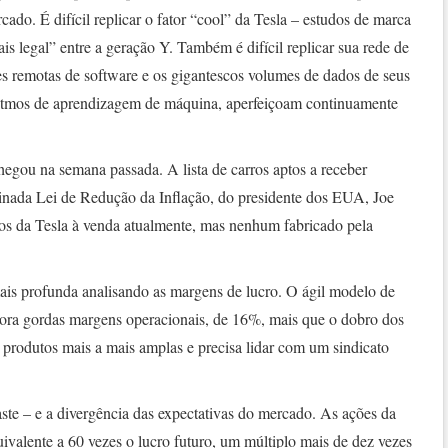
ado. É difícil replicar o fator “cool” da Tesla – estudos de marca
s legal” entre a geração Y. Também é difícil replicar sua rede de
es remotas de software e os gigantescos volumes de dados de seus
ritmos de aprendizagem de máquina, aperfeiçoam continuamente
egou na semana passada. A lista de carros aptos a receber
ssinada Lei de Redução da Inflação, do presidente dos EUA, Joe
los da Tesla à venda atualmente, mas nenhum fabricado pela
is profunda analisando as margens de lucro. O ágil modelo de
ora gordas margens operacionais, de 16%, mais que o dobro dos
produtos mais a mais amplas e precisa lidar com um sindicato
raste – e a divergência das expectativas do mercado. As ações da
ivalente a 60 vezes o lucro futuro, um múltiplo mais de dez vezes