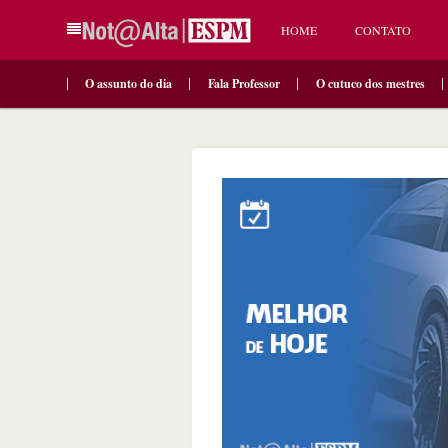
HOME
CONTATO
O assunto do dia
Fala Professor
O cutuco dos mestres