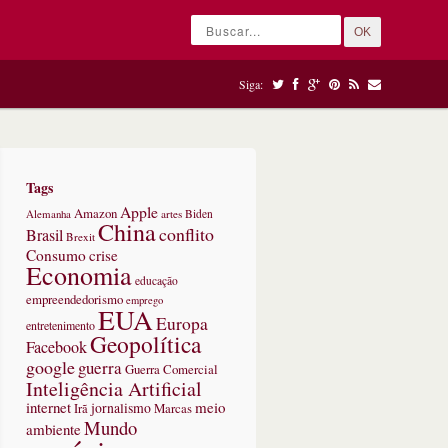
OK
Siga:
Tags
Apple
Amazon
Alemanha
artes
Biden
China
conflito
Brasil
Brexit
Consumo
crise
Economia
educação
empreendedorismo
emprego
EUA
Europa
entretenimento
Geopolítica
Facebook
google
guerra
Guerra Comercial
Inteligência Artificial
internet
meio
jornalismo
Marcas
Irã
Mundo
ambiente