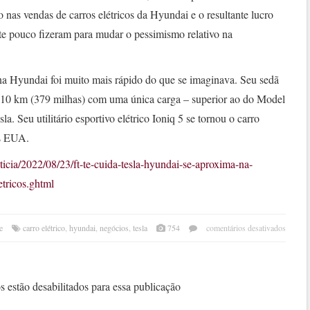
nas vendas de carros elétricos da Hyundai e o resultante lucro
nte pouco fizeram para mudar o pessimismo relativo na
a Hyundai foi muito mais rápido do que se imaginava. Seu sedã
é 610 km (379 milhas) com uma única carga – superior ao do Model
 Seu utilitário esportivo elétrico Ioniq 5 se tornou o carro
os EUA.
ticia/2022/08/23/ft-te-cuida-tesla-hyundai-se-aproxima-na-
etricos.ghtml
em
e
carro elétrico
,
hyundai
,
negócios
,
tesla
754
comentários desativados
hyun
se
apro
da
 estão desabilitados para essa publicação
tesla
na