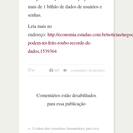
mais de 1 bilhão de dados de usuários e
senhas.
Leia mais no
endereço:
http://economia.estadao.com.br/noticias/nego
podem-ter-feito-roubo-recorde-de-
dados,1539364
em
0
645
comentários desativados
hackers
podem
ter
feito
Comentários estão desabilitados
roubo
para essa publicação
recorde
de
dados
←
Ucrânia abre corredores humanitários para civis