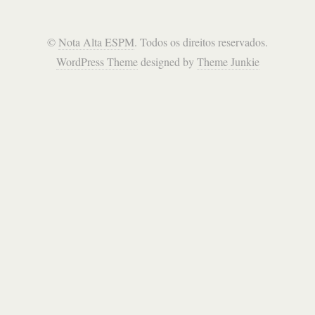
celulares
na
austrália
©
Nota Alta ESPM
. Todos os direitos reservados.
WordPress Theme
designed by
Theme Junkie