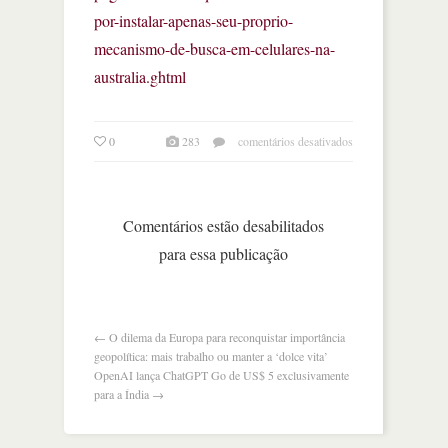
por-instalar-apenas-seu-proprio-
mecanismo-de-busca-em-celulares-na-
australia.ghtml
em
0
283
comentários desativados
google
é
multado
em
Comentários estão desabilitados
r$
para essa publicação
200
milhões
por
instalar
só
←
O dilema da Europa para reconquistar importância
seu
geopolítica: mais trabalho ou manter a ‘dolce vita’
próprio
OpenAI lança ChatGPT Go de US$ 5 exclusivamente
mecanismo
para a Índia
→
de
busca
em