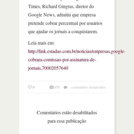
Times, Richard Gingras, diretor do
Google News, admitiu que empresa
pretende cobrar percentual por usuários
que ajudar os jornais a conquistarem.
Leia mais em:
http://link.estadao.com.br/noticias/empresas,google-
cobrara-comissao-por-assinatura-de-
jornais,70002057640
em
0
675
comentários desativados
google
cobrará
comissão
por
Comentários estão desabilitados
assinatura
para essa publicação
de
jornais