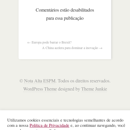
tecnologia
já
Comentários estão desabilitados
perderam
para essa publicação
us$
822
bi
←
Europa pode barrar o Brexit?
A China acelera para dominar a inovação
→
©
Nota Alta ESPM
. Todos os direitos reservados.
WordPress Theme
designed by
Theme Junkie
Utilizamos cookies essenciais e tecnologias semelhantes de acordo
com a nossa
Política de Privacidade
e, ao continuar navegando, você