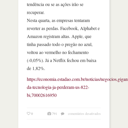
tendência ou se as ações irão se
recuperar.
Nesta quarta, as empresas tentaram
reverter as perdas. Facebook, Alphabet e
Amazon registram altas. Apple, que
tinha passado todo o pregão no azul,
voltou ao vermelho no fechamento
(-0,05%). Já a Netflix fechou em baixa
de 1,82%.
https://economia.estadao.com.br/noticias/negocios,gigan
da-tecnologia-ja-perderam-us-822-
bi,70002616950
em
0
791
comentários desativados
gigantes
da