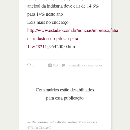
ancioal da indústria deve cair de 14,6%
para 14% neste ano
Leia mais no endereço:
http://www.estadao.com.br/noticias/impresso,fatia-
da-industria-no-pib-cai-para-
14&#8211
;,954200,0.htm
em
0
655
comentários desativados
fatia
da
indústria
no
Comentários estão desabilitados
pib
para essa publicação
cai
para
14%
←
Do consumo até a dívida: inadimplência alcança
47% da Classe C