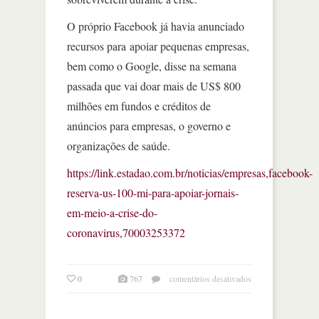
O próprio Facebook já havia anunciado
recursos para apoiar pequenas empresas,
bem como o Google, disse na semana
passada que vai doar mais de US$ 800
milhões em fundos e créditos de
anúncios para empresas, o governo e
organizações de saúde.
https://link.estadao.com.br/noticias/empresas,facebook-
reserva-us-100-mi-para-apoiar-jornais-
em-meio-a-crise-do-
coronavirus,70003253372
em
0
767
comentários desativados
facebook
reserva
us$