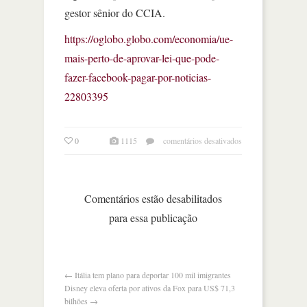
gestor sênior do CCIA.
https://oglobo.globo.com/economia/ue-
mais-perto-de-aprovar-lei-que-pode-
fazer-facebook-pagar-por-noticias-
22803395
em
0
1115
comentários desativados
europa
deve
aprovar
lei
Comentários estão desabilitados
que
para essa publicação
obriga
facebook
pagar
por
notícias
←
Itália tem plano para deportar 100 mil imigrantes
Disney eleva oferta por ativos da Fox para US$ 71,3
bilhões
→