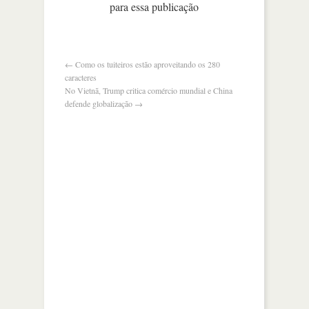
para essa publicação
para
dar
aval
à
fusão
←
Como os tuiteiros estão aproveitando os 280
at&t-
caracteres
time
No Vietnã, Trump critica comércio mundial e China
warner
defende globalização
→