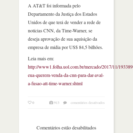
A AT&T foi informada pelo
Departamento da Justiça dos Estados
Unidos de que terá de vender a rede de
notícias CNN, da Time-Warner, se
deseja aprovação de sua aquisição da
empresa de mídia por US$ 84,5 bilhões.
Leia mais em:
http://www1.folha.uol.com.br/mercado/2017/11/193389
eua-querem-venda-da-cnn-para-dar-aval-
a-fusao-att-time-warner.shtml
em
0
913
comentários desativados
eua
querem
venda
da
Comentários estão desabilitados
cnn