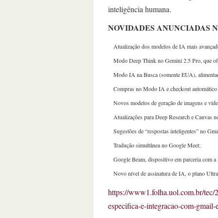
inteligência humana.
NOVIDADES ANUNCIADAS NO G
Atualização dos modelos de IA mais avançado
Modo Deep Think no Gemini 2.5 Pro, que of
Modo IA na Busca (somente EUA), alimenta
Compras no Modo IA e checkout automático 
Novos modelos de geração de imagens e vídeo
Atualizações para Deep Research e Canvas no
Sugestões de “respostas inteligentes” no Gma
Tradução simultânea no Google Meet;
Google Beam, dispositivo em parceria com a 
Novo nível de assinatura de IA, o plano Ultra
https://www1.folha.uol.com.br/tec
especifica-e-integracao-com-gmail-