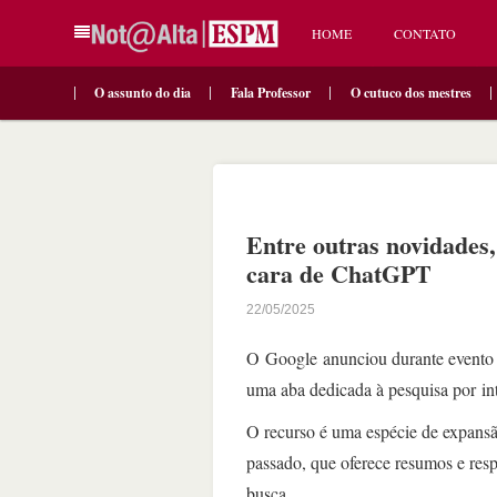
HOME
CONTATO
O assunto do dia
Fala Professor
O cutuco dos mestres
Entre outras novidades
cara de ChatGPT
22/05/2025
O Google anunciou durante evento 
uma aba dedicada à pesquisa por in
O recurso é uma espécie de expansã
passado, que oferece resumos e respo
busca.