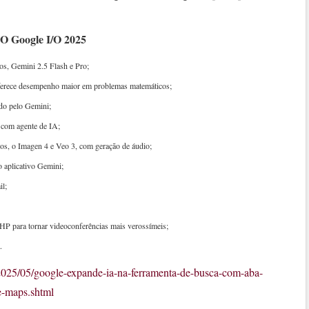
oogle I/O 2025
s, Gemini 2.5 Flash e Pro;
erece desempenho maior em problemas matemáticos;
do pelo Gemini;
com agente de IA;
s, o Imagen 4 e Veo 3, com geração de áudio;
 aplicativo Gemini;
il;
HP para tornar videoconferências mais verossímeis;
.
/2025/05/google-expande-ia-na-ferramenta-de-busca-com-aba-
e-maps.shtml