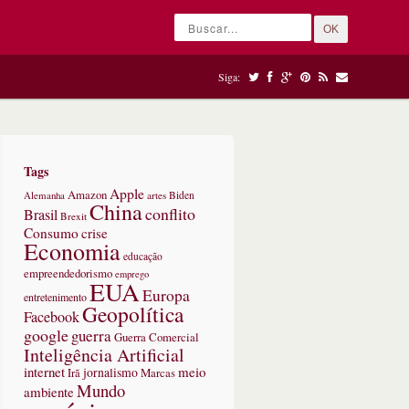
OK
Siga:
Tags
Apple
Amazon
Alemanha
artes
Biden
China
conflito
Brasil
Brexit
Consumo
crise
Economia
educação
empreendedorismo
emprego
EUA
Europa
entretenimento
Geopolítica
Facebook
google
guerra
Guerra Comercial
Inteligência Artificial
internet
meio
jornalismo
Marcas
Irã
Mundo
ambiente