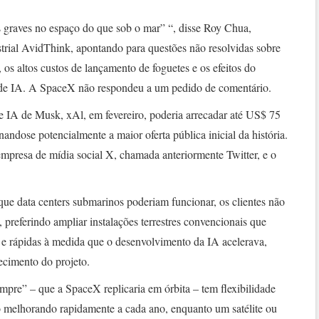
 graves no espaço do que sob o mar” “, disse Roy Chua,
strial AvidThink, apontando para questões não resolvidas sobre
, os altos custos de lançamento de foguetes e os efeitos do
s de IA. A SpaceX não respondeu a um pedido de comentário.
de IA de Musk, xAl, em fevereiro, poderia arrecadar até US$ 75
rnandose potencialmente a maior oferta pública inicial da história.
empresa de mídia social X, chamada anteriormente Twitter, e o
ue data centers submarinos poderiam funcionar, os clientes não
 preferindo ampliar instalações terrestres convencionais que
s e rápidas à medida que o desenvolvimento da IA acelerava,
cimento do projeto.
mpre” – que a SpaceX replicaria em órbita – tem flexibilidade
ão melhorando rapidamente a cada ano, enquanto um satélite ou