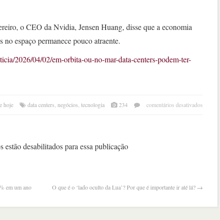
ereiro, o CEO da Nvidia, Jensen Huang, disse que a economia
s no espaço permanece pouco atraente.
oticia/2026/04/02/em-orbita-ou-no-mar-data-centers-podem-ter-
em
e hoje
data centers
,
negócios
,
tecnologia
234
comentários desativados
em
órbit
ou
no
 estão desabilitados para essa publicação
mar,
data
cente
pod
61% em um ano
O que é o ‘lado oculto da Lua’? Por que é importante ir até lá?
→
ter
desaf
iguai