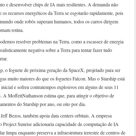
nto e desenvolver chips de IA mais resilientes. A demanda não
os recursos energéticos da Terra se esgotarão rapidamente, pois
m mundo onde robôs superam humanos, todos os carros dirigem
ornam rotina.
odemos resolver problemas na Terra, como a escassez de energia
ealisticamente negativa sobre a Terra para tentar fazer tudo
rar.
, o foguete de próxima geração da SpaceX, projetado para ser
argas muito maiores do que os foguetes Falcon. Mas o Starship está
 inicial e sofreu contratempos explosivos em alguns de seus 11
3. A MoffettNathanson estima que, para atingir o objetivo de
amentos do Starship por ano, ou oito por dia.
Jeff Bezos, também apoia data centers orbitais. A empresa
 Project Sunrise adicionaria capacidade de computação de IA
lar limpa enquanto preserva a infraestrutura terrestre de centros de