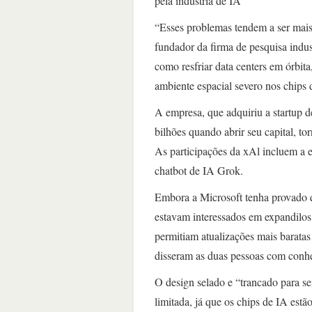
pela indústria de IA
“Esses problemas tendem a ser mais
fundador da firma de pesquisa indu
como resfriar data centers em órbita
ambiente espacial severo nos chip
A empresa, que adquiriu a startup 
bilhões quando abrir seu capital, to
As participações da xAl incluem a 
chatbot de IA Grok.
Embora a Microsoft tenha provado q
estavam interessados em expandilos,
permitiam atualizações mais barata
disseram as duas pessoas com conhe
O design selado e “trancado para se
limitada, já que os chips de IA est