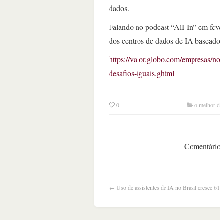
dados.
Falando no podcast “AlI-In” em fev
dos centros de dados de IA baseado
https://valor.globo.com/empresas/n
desafios-iguais.ghtml
0
o melhor d
Comentários
←
Uso de assistentes de IA no Brasil cresce 