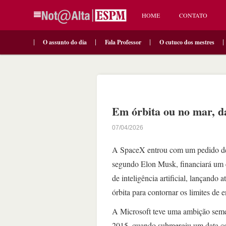
HOME
CONTATO
O assunto do dia
Fala Professor
O cutuco dos mestres
Em órbita ou no mar, da
07/04/2026
A SpaceX entrou com um pedido de of
segundo Elon Musk, financiará um e
de inteligência artificial, lançando 
órbita para contornar os limites de 
A Microsoft teve uma ambição semel
2015, quando submergiu um data ce