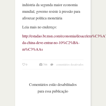
indústria da segunda maior economia
mundial, governo resiste à pressão para
afrouxar política monetária
Leia mais no endereço:
http://estadao.br.msn.com/economia/desacelera%C
da-china-deve-entrar-no-10%C2%BA-
m%C3%AAs
em
0
706
comentários desativados
desaceleração
da
china
deve
Comentários estão desabilitados
entrar
para essa publicação
no
10º
mês.