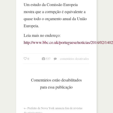
Um estudo da Comissão Europeia
mostra que a corrupção é equivalente a
quase todo o orçamento anual da União
Europeia.
Leia mais no endereço:
http://www.bbc.co.uk/portuguese/noticias/2014/02/140
em
0
537
comentários desativados
corrupção
custa
120
bilhões
Comentários estão desabilitados
de
para essa publicação
euros
por
ano
à
união
←
Prefeito de Nova York anuncia fim de revistas
europeia
discriminatórias