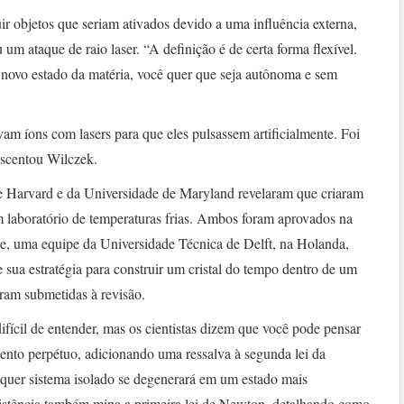
uir objetos que seriam ativados devido a uma influência externa,
 ataque de raio laser. “A definição é de certa forma flexível.
novo estado da matéria, você quer que seja autônoma e sem
m íons com lasers para que eles pulsassem artificialmente. Foi
rescentou Wilczek.
e Harvard e da Universidade de Maryland revelaram que criaram
m laboratório de temperaturas frias. Ambos foram aprovados na
te, uma equipe da Universidade Técnica de Delft, na Holanda,
 sua estratégia para construir um cristal do tempo dentro de um
ram submetidas à revisão.
ifícil de entender, mas os cientistas dizem que você pode pensar
to perpétuo, adicionando uma ressalva à segunda lei da
quer sistema isolado se degenerará em um estado mais
istência também mina a primeira lei de Newton, detalhando como