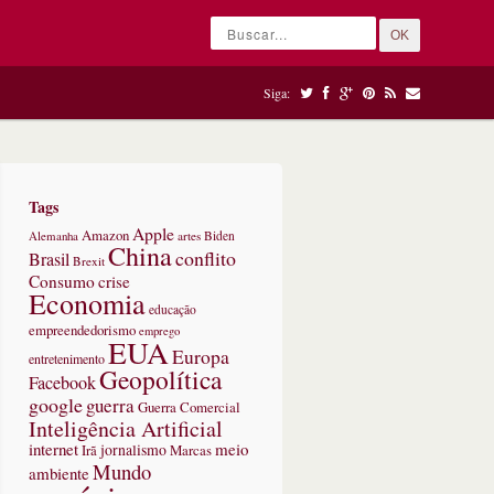
OK
Siga:
Tags
Apple
Amazon
Alemanha
artes
Biden
China
conflito
Brasil
Brexit
Consumo
crise
Economia
educação
empreendedorismo
emprego
EUA
Europa
entretenimento
Geopolítica
Facebook
google
guerra
Guerra Comercial
Inteligência Artificial
internet
meio
jornalismo
Marcas
Irã
Mundo
ambiente