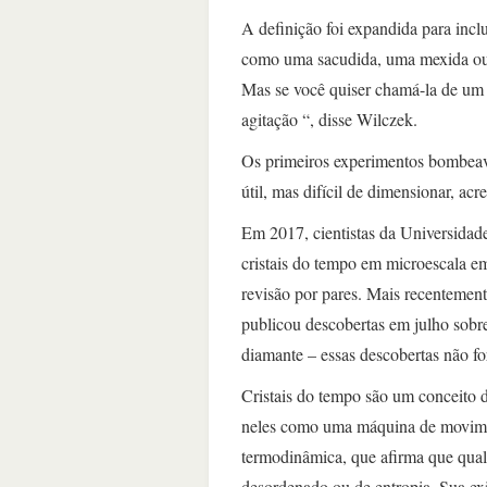
A definição foi expandida para incl
como uma sacudida, uma mexida ou um
Mas se você quiser chamá-la de um 
agitação “, disse Wilczek.
Os primeiros experimentos bombeava
útil, mas difícil de dimensionar, ac
Em 2017, cientistas da Universidad
cristais do tempo em microescala e
revisão por pares. Mais recentemen
publicou descobertas em julho sobre
diamante – essas descobertas não fo
Cristais do tempo são um conceito d
neles como uma máquina de movimen
termodinâmica, que afirma que qual
desordenado ou de entropia. Sua ex