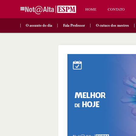
HOME
CONTATO
O assunto do dia
Fala Professor
O cutuco dos mestres