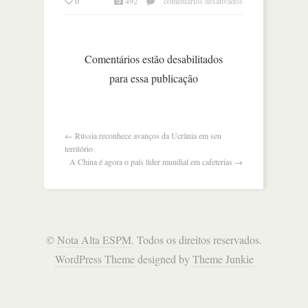
0
492
comentários desativados
como
a
derrota
do
Comentários estão desabilitados
google
para essa publicação
pode
impactar
a
apple
←
Rússia reconhece avanços da Ucrânia em seu
território
A China é agora o país líder mundial em cafeterias
→
©
Nota Alta ESPM
. Todos os direitos reservados.
WordPress Theme
designed by
Theme Junkie