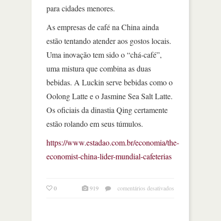
para cidades menores.
As empresas de café na China ainda
estão tentando atender aos gostos locais.
Uma inovação tem sido o “chá-café”,
uma mistura que combina as duas
bebidas. A Luckin serve bebidas como o
Oolong Latte e o Jasmine Sea Salt Latte.
Os oficiais da dinastia Qing certamente
estão rolando em seus túmulos.
https://www.estadao.com.br/economia/the-
economist-china-lider-mundial-cafeterias
em
0
919
comentários desativados
a
china
é