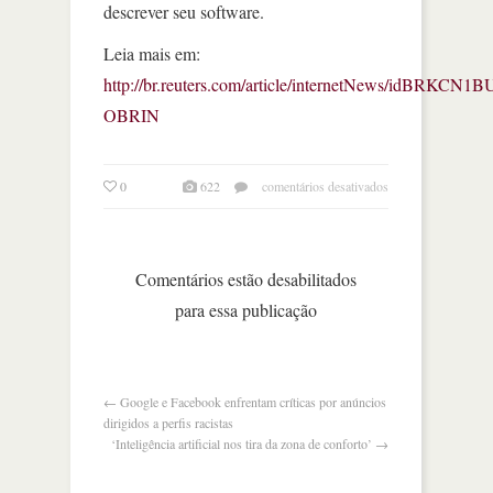
descrever seu software.
Leia mais em:
http://br.reuters.com/article/internetNews/idBRKCN1
OBRIN
em
0
622
comentários desativados
com
novo
sistema
operacional,
Comentários estão desabilitados
apple
para essa publicação
introduz
mudanças
na
app
store
←
Google e Facebook enfrentam críticas por anúncios
dirigidos a perfis racistas
‘Inteligência artificial nos tira da zona de conforto’
→