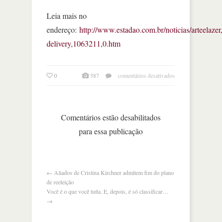
Leia mais no
endereço:
http://www.estadao.com.br/noticias/arteelazer
delivery,1063211,0.htm
em
0
587
comentários desativados
cine
delivery
Comentários estão desabilitados
para essa publicação
←
Aliados de Cristina Kirchner admitem fim do plano
de reeleição
Você é o que você tuíta. E, depois, é só classificar…
→