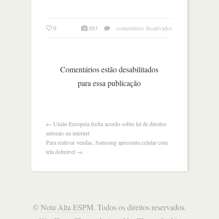
em
0
883
comentários desativados
at&t
retira
anúncios
do
Comentários estão desabilitados
youtube
para essa publicação
com
preocupações
sobre
conteúdo
←
União Europeia fecha acordo sobre lei de direitos
autorais na internet
Para reativar vendas, Samsung apresenta celular com
tela dobrável
→
©
Nota Alta ESPM
. Todos os direitos reservados.