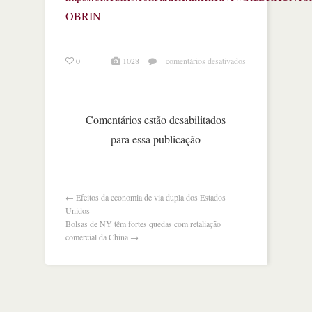
OBRIN
em
0
1028
comentários desativados
amazon
lança
máquinas
que
Comentários estão desabilitados
embalam
para essa publicação
pedidos
e
substituem
funcionários
←
Efeitos da economia de via dupla dos Estados
Unidos
Bolsas de NY têm fortes quedas com retaliação
comercial da China
→