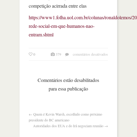
competição acirrada entre elas
https://www1.folha.uol.com.br/colunas/ronaldolemos/20
rede-social-em-que-humanos-nao-
entram.shtml
em
0
379
comentários desativados
a
rede
social
em
Comentários estão desabilitados
que
para essa publicação
humanos
não
entram
←
Quem é Kevin Warsh, escolhido como próximo
presidente do BC americano
Autoridades dos EUA e do Irã negociam reunião
→