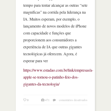
tempo para tentar alcançar as outras “sete
magníficas” na corrida pela liderança na
IA. Muitos esperam, por exemplo, o
lançamento de novos modelos de iPhone
com capacidade e funções que
proporcionem aos consumidores a
experiência de IA que outras gigantes
tecnológicas já oferecem. Agora, é
esperar para ver
https://www.estadao.com.br/link/empresas/a-
apple-se-tornou-o-patinho-feio-dos-
gigantes-da-tecnologia/
em
0
471
comentários desativados
a
apple