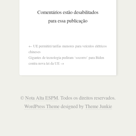
se
tornou
Comentários estão desabilitados
o
para essa publicação
patinho
feio
dos
gigantes
da
←
UE permitirá tarifas menores para veículos elétricos
tecnologia
chineses
Gigantes de tecnologia pediram ‘socorro’ para Biden
contra nova lei da UE
→
©
Nota Alta ESPM
. Todos os direitos reservados.
WordPress Theme
designed by
Theme Junkie