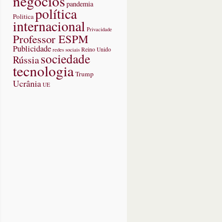
negócios
pandemia
política
p
Politica
internacional
Privacidade
Professor ESPM
r
Publicidade
redes sociais
Reino Unido
rcio
sociedade
Rússia
tecnologia
gyang,
Trump
Ucrânia
UE
es