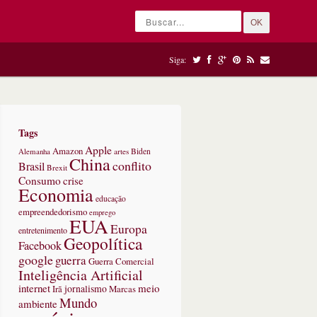
OK
Siga:
Tags
Apple
Amazon
Alemanha
artes
Biden
China
conflito
Brasil
Brexit
Consumo
crise
Economia
educação
empreendedorismo
emprego
EUA
Europa
entretenimento
Geopolítica
Facebook
google
guerra
Guerra Comercial
Inteligência Artificial
internet
meio
jornalismo
Marcas
Irã
Mundo
ambiente