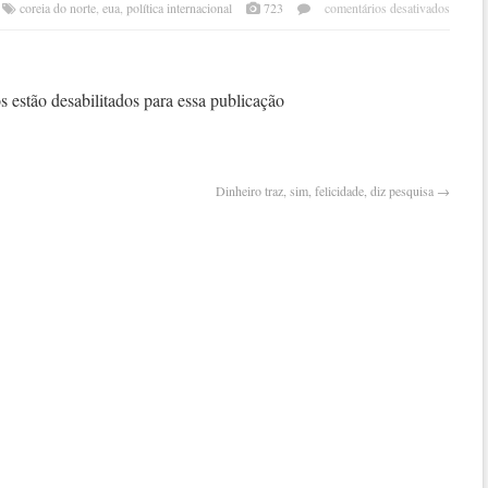
em
coreia do norte
,
eua
,
política internacional
723
comentários desativados
trum
não
pode
corta
 estão desabilitados para essa publicação
comé
com
pyon
mas
Dinheiro traz, sim, felicidade, diz pesquisa
→
tem
opçõ