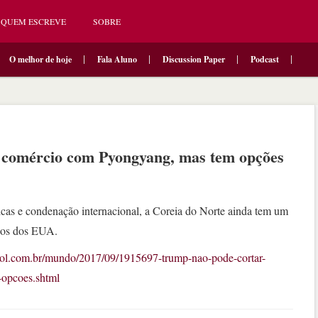
QUEM ESCREVE
SOBRE
O melhor de hoje
Fala Aluno
Discussion Paper
Podcast
 comércio com Pyongyang, mas tem opções
cas e condenação internacional, a Coreia do Norte ainda tem um
dos dos EUA.
uol.com.br/mundo/2017/09/1915697-trump-nao-pode-cortar-
opcoes.shtml