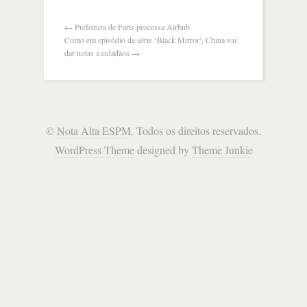
←
Prefeitura de Paris processa Airbnb
Como em episódio da série ‘Black Mirror’, China vai
dar notas a cidadãos
→
©
Nota Alta ESPM
. Todos os direitos reservados.
WordPress Theme
designed by
Theme Junkie