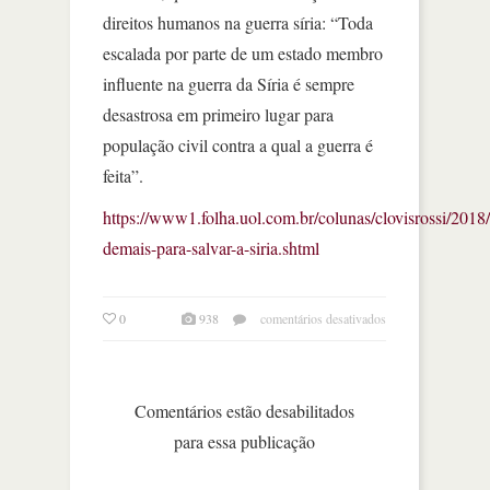
direitos humanos na guerra síria: “Toda
escalada por parte de um estado membro
influente na guerra da Síria é sempre
desastrosa em primeiro lugar para
população civil contra a qual a guerra é
feita”.
https://www1.folha.uol.com.br/colunas/clovisrossi/2018/
demais-para-salvar-a-siria.shtml
em
0
938
comentários desativados
tarde
demais
para
salvar
Comentários estão desabilitados
a
para essa publicação
síria