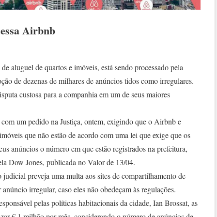
cessa Airbnb
 de aluguel de quartos e imóveis, está sendo processado pela
moção de dezenas de milhares de anúncios tidos como irregulares.
disputa custosa para a companhia em um de seus maiores
m com um pedido na Justiça, ontem, exigindo que o Airbnb e
imóveis que não estão de acordo com uma lei que exige que os
us anúncios o número em que estão registrados na prefeitura,
ela Dow Jones, publicada no Valor de 13/04.
 judicial preveja uma multa aos sites de compartilhamento de
r anúncio irregular, caso eles não obedeçam às regulações.
esponsável pelas políticas habitacionais da cidade, Ian Brossat, as
izar € 1 milhão por mês, considerando o número de anúncios de