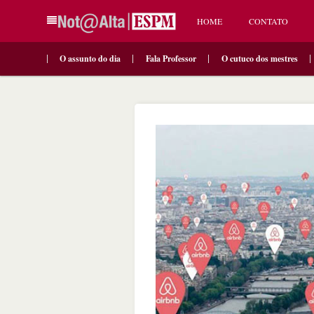
HOME
CONTATO
O assunto do dia
Fala Professor
O cutuco dos mestres