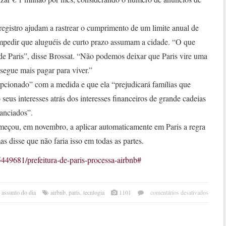
registro ajudam a rastrear o cumprimento de um limite anual de
mpedir que aluguéis de curto prazo assumam a cidade. “O que
 de Paris”, disse Brossat. “Não podemos deixar que Paris vire uma
egue mais pagar para viver.”
epcionado” com a medida e que ela “prejudicará famílias que
eus interesses atrás dos interesses financeiros de grande cadeias
nanciados”.
começou, em novembro, a aplicar automaticamente em Paris a regra
s disse que não faria isso em todas as partes.
449681/prefeitura-de-paris-processa-airbnb#
em
 assunto do dia
airbnb
,
paris
,
tecnlogia
1101
comentários desativados
prefe
de
paris