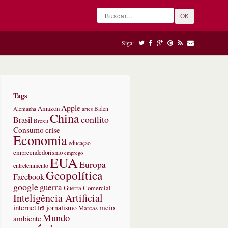
OK
Siga:
Tags
Apple
Amazon
Alemanha
artes
Biden
China
conflito
Brasil
Brexit
Consumo
crise
Economia
educação
empreendedorismo
emprego
EUA
Europa
entretenimento
Geopolítica
Facebook
google
guerra
Guerra Comercial
Inteligência Artificial
internet
meio
jornalismo
Marcas
Irã
Mundo
ambiente