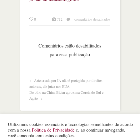
em
0
712
comentários desativados
rublo
afunda
com
sanções,
Comentários estão desabilitados
mas
para essa publicação
russos
já
não
se
assustam
←
Arte criada por IA não é protegida por direitos
autorais, diz juíza nos EUA
De olho na China Biden aproxima Coreia do Sul e
Japão
→
Utilizamos cookies essenciais e tecnologias semelhantes de acordo
com a nossa
Política de Privacidade
e, ao continuar navegando,
©
Nota Alta ESPM
. Todos os direitos reservados.
você concorda com estas condições.