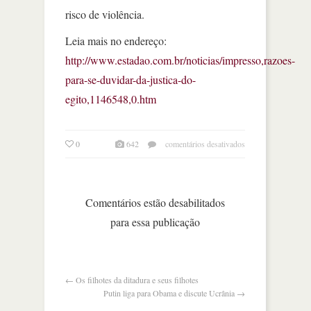
risco de violência.
Leia mais no endereço:
http://www.estadao.com.br/noticias/impresso,razoes-
para-se-duvidar-da-justica-do-
egito,1146548,0.htm
em
0
642
comentários desativados
razões
para
se
duvidar
Comentários estão desabilitados
da
para essa publicação
justiça
do
egito
←
Os filhotes da ditadura e seus filhotes
Putin liga para Obama e discute Ucrânia
→