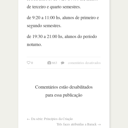
de terceiro e quarto semestres.
de 9:20 a 11:00 hs, alunos de primeiro e
segundo semestres.
de 19:30 a 21:00 hs, alunos do período
noturno.
em
0
663
comentários desativados
projeto
“você
está
aqui”
Comentários estão desabilitados
para essa publicação
←
Da série: Princípios da Criação
Três faces atribuídas a Barack
→