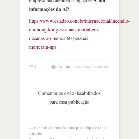
/Com
empresa não atendeu às ligações.
informações da AP
https://www.estadao.com.br/internacional/incendio-
em-hong-kong-e-o-mais-mortal-em-
decadas-ao-menos-60-pessoas-
morreram-npr
em
0
224
comentários desativados
incêndio
em
hong
kong
Comentários estão desabilitados
é
para essa publicação
o
mais
mortal
em
77
←
Há sinais de demanda maior pelos chips de IA da
anos
Alphabet