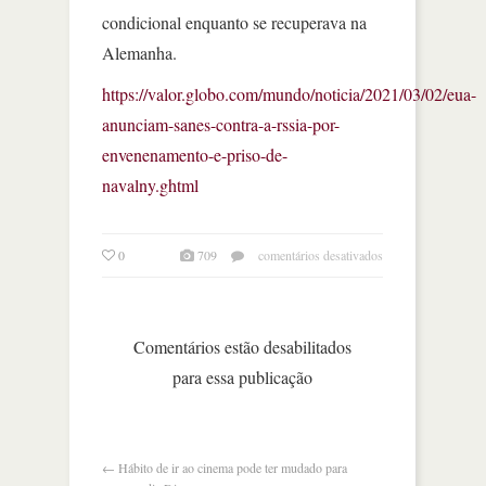
condicional enquanto se recuperava na
Alemanha.
https://valor.globo.com/mundo/noticia/2021/03/02/eua-
anunciam-sanes-contra-a-rssia-por-
envenenamento-e-priso-de-
navalny.ghtml
em
0
709
comentários desativados
eua
e
ue
anunciam
Comentários estão desabilitados
sanções
para essa publicação
contra
a
rússia
relacionadas
a
←
Hábito de ir ao cinema pode ter mudado para
caso