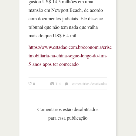
gastou US$ 14,5 milhões em uma
mansão em Newport Beach, de acordo
com documentos judiciais. Ele disse ao
tribunal que não tem nada que valha
mais do que US$ 6,4 mil.
https://www.estadao.com.br/economia/crise-
imobiliaria-na-china-segue-longe-do-fim-
5-anos-apos-ter-comecado
em
0
314
comentários desativados
crise
imobiliária
na
china
Comentários estão desabilitados
segue
para essa publicação
longe
do
fim