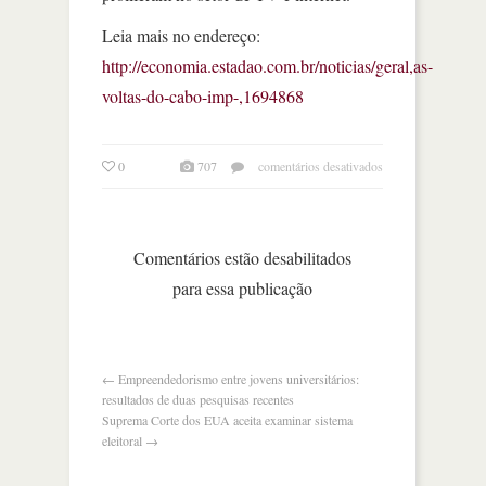
Leia mais no endereço:
http://economia.estadao.com.br/noticias/geral,as-
voltas-do-cabo-imp-,1694868
em
0
707
comentários desativados
as
voltas
do
cabo
Comentários estão desabilitados
para essa publicação
←
Empreendedorismo entre jovens universitários:
resultados de duas pesquisas recentes
Suprema Corte dos EUA aceita examinar sistema
eleitoral
→