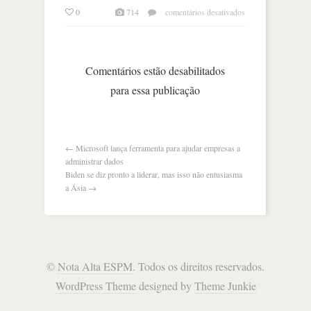
em
0
714
comentários desativados
aquecimento
global
avança
e
Comentários estão desabilitados
onu
para essa publicação
alerta
←
Microsoft lança ferramenta para ajudar empresas a
administrar dados
Biden se diz pronto a liderar, mas isso não entusiasma
a Ásia
→
©
Nota Alta ESPM
. Todos os direitos reservados.
WordPress Theme
designed by
Theme Junkie