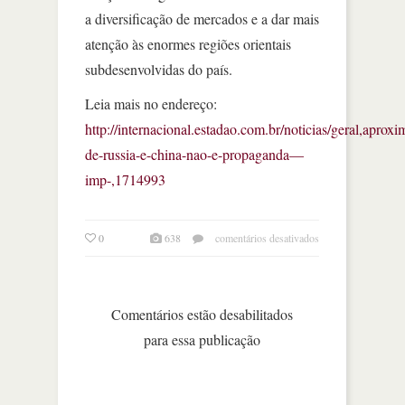
a diversificação de mercados e a dar mais
atenção às enormes regiões orientais
subdesenvolvidas do país.
Leia mais no endereço:
http://internacional.estadao.com.br/noticias/geral,aprox
de-russia-e-china-nao-e-propaganda—
imp-,1714993
em
0
638
comentários desativados
aproximação
de
rússia
e
Comentários estão desabilitados
china
para essa publicação
não
é
propaganda