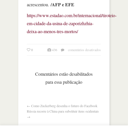
/AFP e EFE
acrescentou.
https://www.estadao.com.br/internacional/tiroteio-
em-cidade-da-usina-de-zaporizhzhia-
deixa-ao-menos-tres-mortos/
em
0
436
comentários desativados
agência
mantém
inspeção
à
Comentários estão desabilitados
usina
para essa publicação
ucraniana
em
meio
a
combates
←
Como Zuckerberg desenha o futuro do Facebook
Rússia recorre à China para substituir itens ocidentais
→