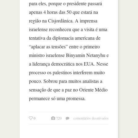
para eles, porque o presidente passará
apenas 4 horas das 50 que estará na
região na Cisjordânica. A imprensa
israelense reconheceu que a visita é uma
tentativa da diplomacia americana de
“aplacar as tensões” entre o primeiro
ministro israelense Binyamin Netanyhu e
a liderança democrática nos EUA. Nesse
processo os palestinos interferem muito
pouco. Sobrou para muitos analistas a
sensação de que a paz no Oriente Médio
permanece só uma promessa.
em
0
720
comentários desativados
visita
de
obama