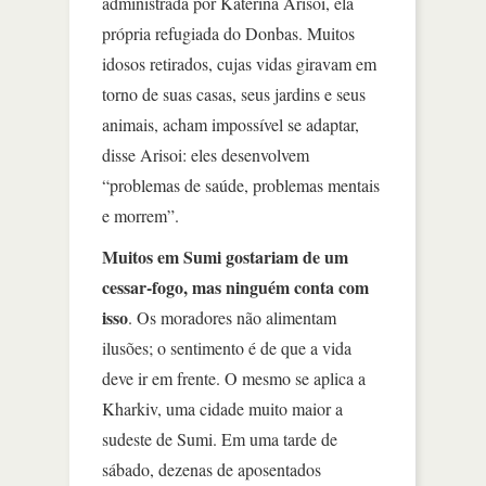
administrada por Katerina Arisoi, ela
própria refugiada do Donbas. Muitos
idosos retirados, cujas vidas giravam em
torno de suas casas, seus jardins e seus
animais, acham impossível se adaptar,
disse Arisoi: eles desenvolvem
“problemas de saúde, problemas mentais
e morrem”.
Muitos em Sumi gostariam de um
cessar-fogo, mas ninguém conta com
isso
. Os moradores não alimentam
ilusões; o sentimento é de que a vida
deve ir em frente. O mesmo se aplica a
Kharkiv, uma cidade muito maior a
sudeste de Sumi. Em uma tarde de
sábado, dezenas de aposentados