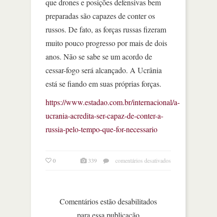
que drones e posições defensivas bem
preparadas são capazes de conter os
russos. De fato, as forças russas fizeram
muito pouco progresso por mais de dois
anos. Não se sabe se um acordo de
cessar-fogo será alcançado. A Ucrânia
está se fiando em suas próprias forças.
https://www.estadao.com.br/internacional/a-
ucrania-acredita-ser-capaz-de-conter-a-
russia-pelo-tempo-que-for-necessario
em
0
339
comentários desativados
the
economist:
ucrânia
acredita
Comentários estão desabilitados
ser
para essa publicação
capaz