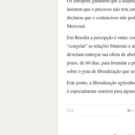
Os europeus garantem que a disput
insistem que o processo não tem ca
declarou que o contencioso não po
Mercosul.
Em Brasília a percepção é outra: c
“congelar” as relações bilaterais e
deveriam entregar sua oferta de ab
prazo, de 60 dias, para formular a 
sobre o grau de liberalização que se
Este ponto, a liberalização agricult
é especialmente sensível para alguns
0
o