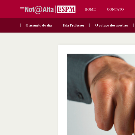
HOME
CONTATO
O assunto do dia
Fala Professor
O cutuco dos mestres