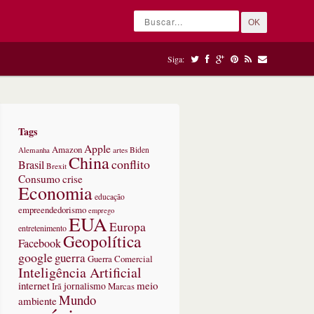
OK
Siga:
Tags
Apple
Amazon
Alemanha
artes
Biden
China
conflito
Brasil
Brexit
Consumo
crise
Economia
educação
empreendedorismo
emprego
EUA
Europa
entretenimento
Geopolítica
Facebook
google
guerra
Guerra Comercial
Inteligência Artificial
internet
meio
jornalismo
Marcas
Irã
Mundo
ambiente