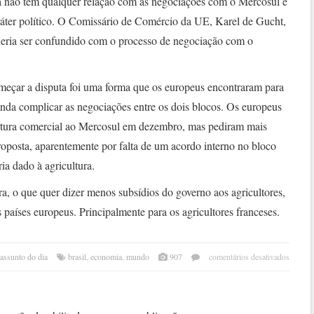
a não tem qualquer relação com as negociações com o Mercosul e
ráter político. O Comissário de Comércio da UE, Karel de Gucht,
deria ser confundido com o processo de negociação com o
omeçar a disputa foi uma forma que os europeus encontraram para
 ainda complicar as negociações entre os dois blocos. Os europeus
ertura comercial ao Mercosul em dezembro, mas pediram mais
proposta, aparentemente por falta de um acordo interno no bloco
ria dado à agricultura.
ura, o que quer dizer menos subsídios do governo aos agricultores,
 países europeus. Principalmente para os agricultores franceses.
em
 assunto do dia
brasil
,
economia
,
mundo
907
comentários desativados
sem
propo
uniã
europ