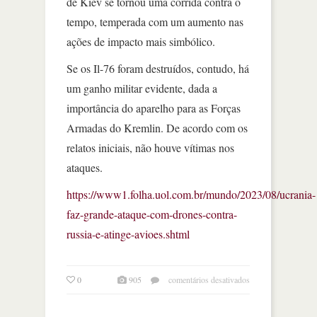
de Kiev se tornou uma corrida contra o
tempo, temperada com um aumento nas
ações de impacto mais simbólico.
Se os Il-76 foram destruídos, contudo, há
um ganho militar evidente, dada a
importância do aparelho para as Forças
Armadas do Kremlin. De acordo com os
relatos iniciais, não houve vítimas nos
ataques.
https://www1.folha.uol.com.br/mundo/2023/08/ucrania-
faz-grande-ataque-com-drones-contra-
russia-e-atinge-avioes.shtml
em
0
905
comentários desativados
rússia
acusa